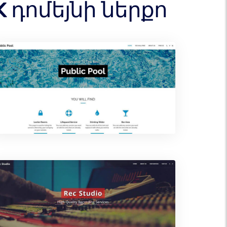
 դոմեյնի ներքո