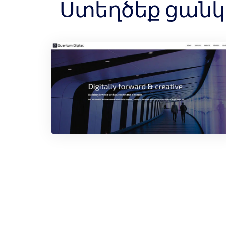
Ստեղծեք ցանկա