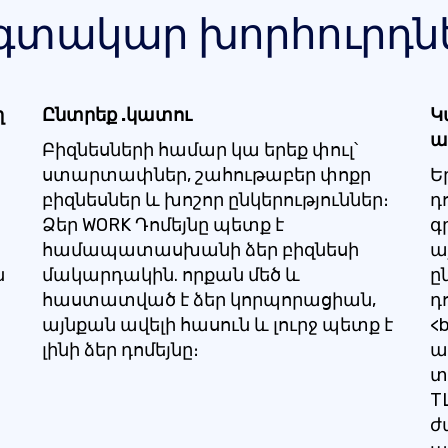
գտակար խորհուրդն
ղ
Ընտրեք .կատու
Կ
ա
Բիզնեսների համար կա երեք փուլ՝
ստարտափներ, շահութաբեր փոքր
Ե
բիզնեսներ և խոշոր ընկերություններ։
դ
Ձեր WORK Դոմեյնը պետք է
գ
համապատասխանի ձեր բիզնեսի
ա
ն
մակարդակին. որքան մեծ և
ը
հաստատված է ձեր կորպորացիան,
դ
այնքան ավելի հասուն և լուրջ պետք է
<
լինի ձեր դոմեյնը։
ա
տ
T
ժ