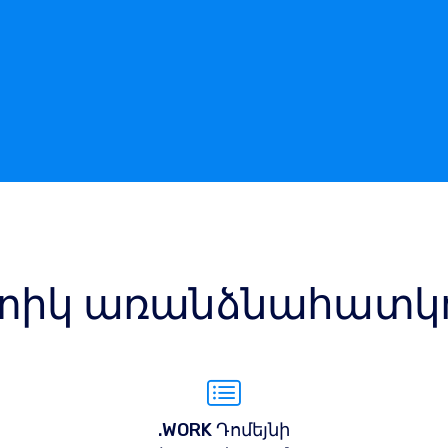
իկ առանձնահատկու
.WORK Դոմեյնի