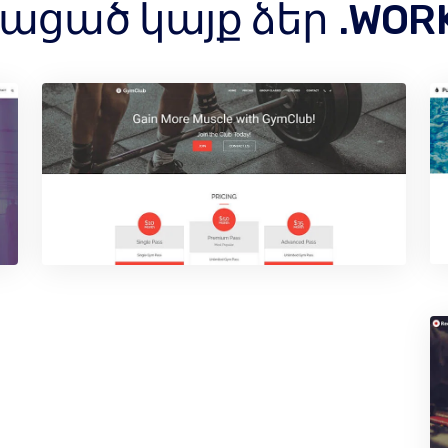
ցած կայք ձեր .WORK