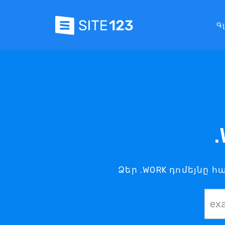
Գ
Ձեր .WORK դոմեյնը հ