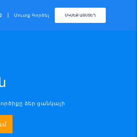
|
Մուտք Գործել
ՍԿՍԵՔ ԱՅՍՏԵՂ
ն
գործիքը ձեր ցանկալի
ւմ