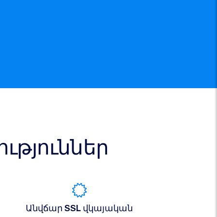
թյուններ
Անվճար SSL վկայական