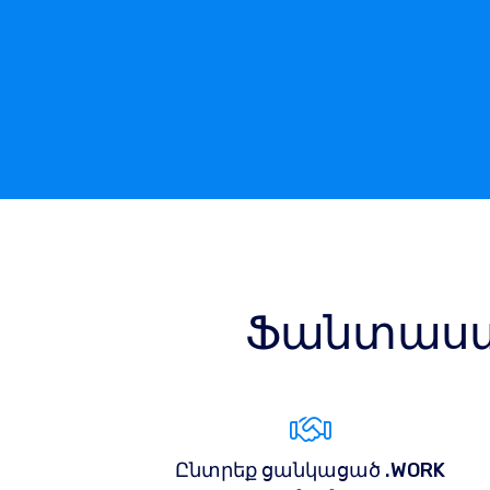
Ֆանտաստ
Ընտրեք ցանկացած .WORK