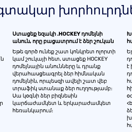
գտակար խորհուրդն
Ստացեք եզակի .HOCKEY դոմեյնի
Խ
անուն, որը բացատրում է ձեր շուկան
հ
Եթե ​​գործ ունեք շատ կոնկրետ ոլորտի
Ե
յն
կամ շուկայի հետ, ստացեք HOCKEY
դ
դոմեյնային անունները և դրանք
է
վերահասցեագրել ձեր հիմնական
դ
դոմեյնին, որպեսզի ավելի շատ վեբ
հ
տրաֆիկ ստանաք ձեր ուղղությամբ։
հ
Սա կօգնի ձեր բիզնեսին
օ
ր
կարճաժամկետ և երկարաժամկետ
<
հեռանկարում։
ձ
խ
հ