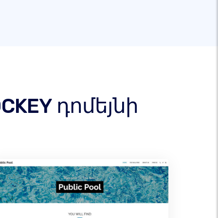
CKEY դոմեյնի