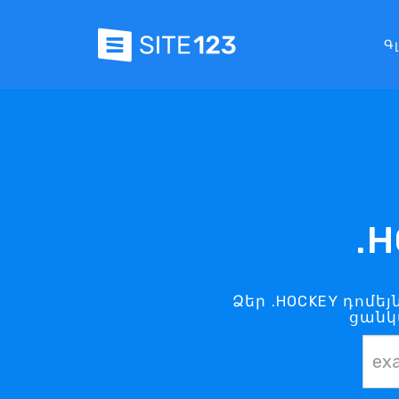
Գ
.
Ձեր .HOCKEY դոմե
ցանկ