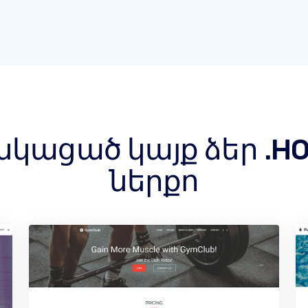
կացած կայք ձեր .HO
ներքո