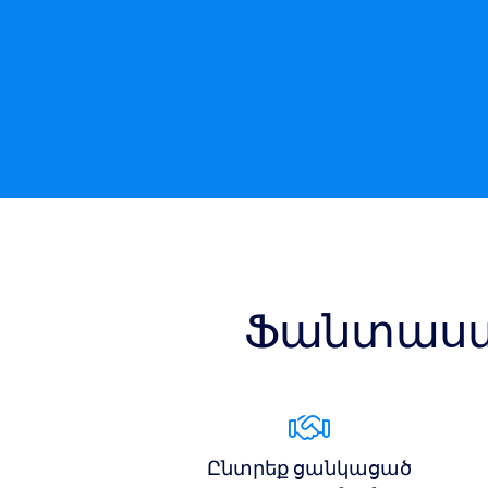
Ֆանտաստ
Ընտրեք ցանկացած