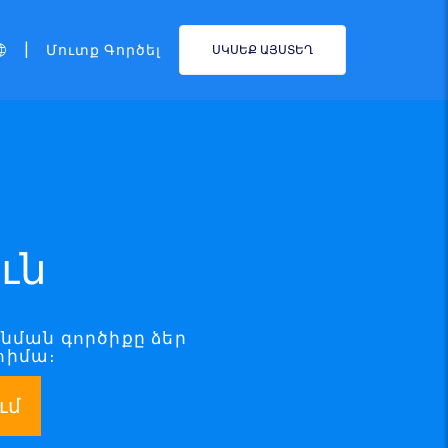
|
Մուտք Գործել
ՍԿՍԵՔ ԱՅՍՏԵՂ
ւն
ոնման գործիքը ձեր
հիմա։
ւմ