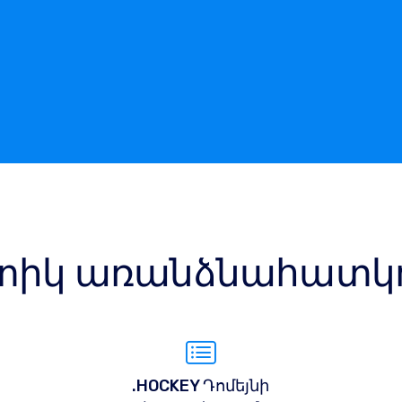
իկ առանձնահատկու
.HOCKEY Դոմեյնի