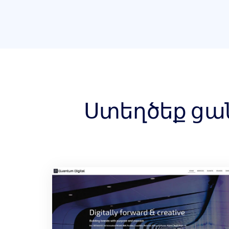
Ստեղծեք ցան