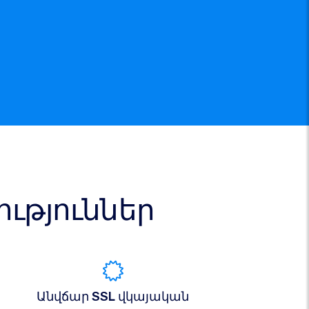
թյուններ
Անվճար SSL վկայական