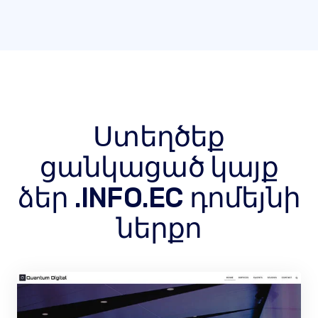
Ստեղծեք
ցանկացած կայք
ձեր .INFO.EC դոմեյնի
ներքո