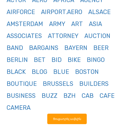
ACTOR
AERO
AFRICA
AGENCY
AIRFORCE
AIRPORT.AERO
ALSACE
AMSTERDAM
ARMY
ART
ASIA
ASSOCIATES
ATTORNEY
AUCTION
BAND
BARGAINS
BAYERN
BEER
BERLIN
BET
BID
BIKE
BINGO
BLACK
BLOG
BLUE
BOSTON
BOUTIQUE
BRUSSELS
BUILDERS
BUSINESS
BUZZ
BZH
CAB
CAFE
CAMERA
Ցուցադրել ավելին