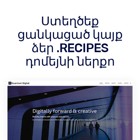
Ստեղծեք
ցանկացած կայք
ձեր .RECIPES
դոմեյնի ներքո