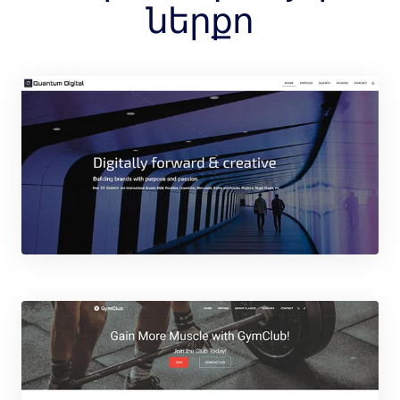
ներքո