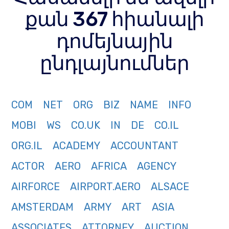
քան 367 հիանալի
դոմեյնային
ընդլայնումներ
COM
NET
ORG
BIZ
NAME
INFO
MOBI
WS
CO.UK
IN
DE
CO.IL
ORG.IL
ACADEMY
ACCOUNTANT
ACTOR
AERO
AFRICA
AGENCY
AIRFORCE
AIRPORT.AERO
ALSACE
AMSTERDAM
ARMY
ART
ASIA
ASSOCIATES
ATTORNEY
AUCTION