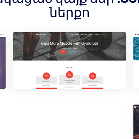
ներքո