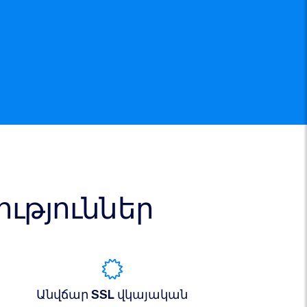
թյուններ
Անվճար SSL վկայական