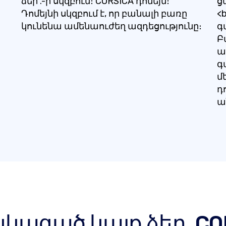
ձեր .-ի սկզբում։ CORSICA դոմեյն։
ց
Դոմեյնի սկզբում է, որ բանալի բառը
<
կունենա ամենաուժեղ ազդեցությունը։
գ
Բ
ա
գ
մ
դ
ա
կացած կայք ձեր .COR