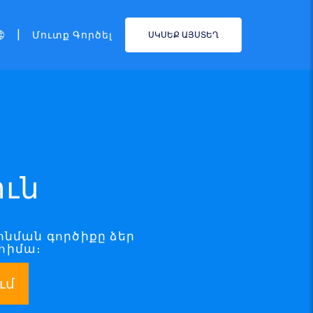
|
Մուտք Գործել
ՍԿՍԵՔ ԱՅՍՏԵՂ
ուն
րոնման գործիքը ձեր
 հիմա։
ւմ