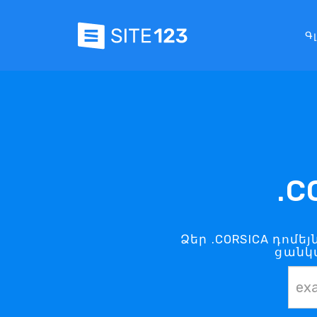
Գ
.C
Ձեր .CORSICA դոմե
ցանկա