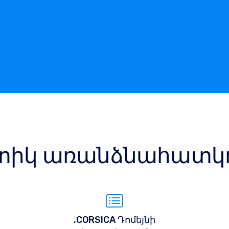
իկ առանձնահատկու
.CORSICA Դոմեյնի