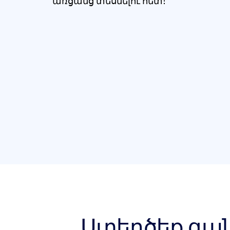
առցանց տեսնելու հետ։
Ստեղծեք ցան