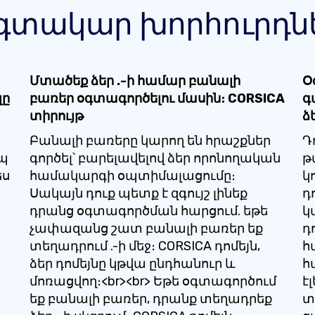
գտակար խորհուրդն
Մտածեք ձեր .-ի համար բանալի
Օ
լը
բառեր օգտագործելու մասին։ CORSICA
գ
տիրույթ
ձ
Բանալի բառերը կարող են հրաշքներ
Դ
իպ
գործել՝ բարելավելով ձեր որոնողական
թ
ես
համակարգի օպտիմալացումը։
կ
Սակայն դուք պետք է զգույշ լինեք
դ
դրանց օգտագործման հարցում. եթե
կ
չափազանց շատ բանալի բառեր եք
դ
տեղադրում .-ի մեջ։ CORSICA դոմեյն,
հ
ձեր դոմեյնը կթվա ընդհանուր և
հ
մոռացվող։<br><br> Եթե ​​օգտագործում
է
եք բանալի բառեր, դրանք տեղադրեք
տ