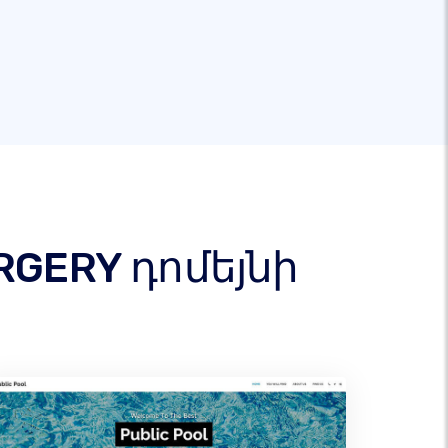
RGERY դոմեյնի