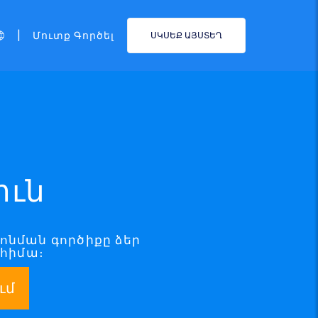
|
Մուտք Գործել
ՍԿՍԵՔ ԱՅՍՏԵՂ
ուն
րոնման գործիքը ձեր
 հիմա։
ւմ