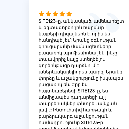
SITE123-ը, անկասկած, ամենահեշտ
և օգտագործողին հարմար
կայքերի դիզայներն է, որին ես
հանդիպել եմ: Նրանց օգնության
զրուցարանի մասնագետները
բացառիկ պրոֆեսիոնալ են, ինչը
տպավորիչ կայք ստեղծելու
գործընթացը դարձնում է
աներևակայելիորեն պարզ: Նրանց
փորձը և աջակցությունը իսկապես
բացառիկ են: Երբ ես
հայտնաբերեցի SITE123-ը, ես
անմիջապես դադարեցի այլ
տարբերակներ փնտրել. այնքան
լավ է: Ինտուիտիվ հարթակի և
բարձրակարգ աջակցության
համադրությունը SITE123-ը
առանձնացնում է մրցակիցներից: