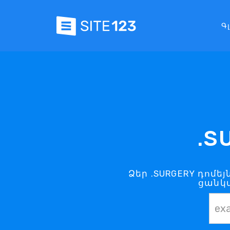
Գ
.S
Ձեր .SURGERY դոմե
ցանկա