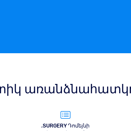
իկ առանձնահատկու
.SURGERY Դոմեյնի