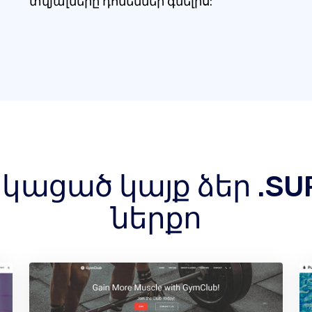
տվյալները դոմեններ գնելիս:
ացած կայք ձեր .SU
ներքո