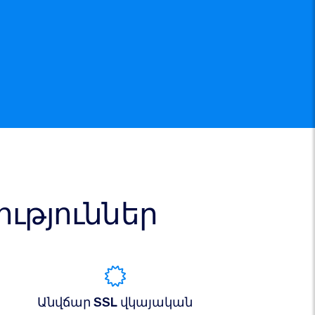
թյուններ
Անվճար SSL վկայական