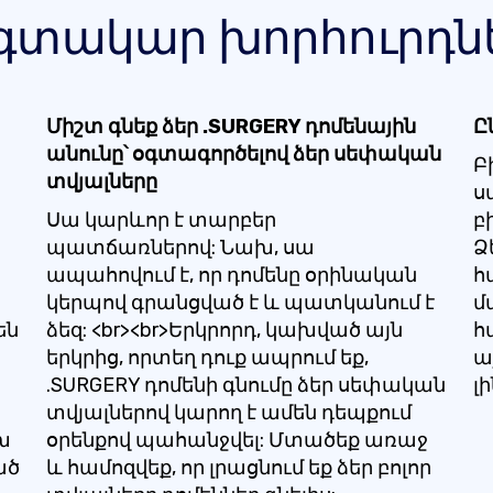
գտակար խորհուրդն
Միշտ գնեք ձեր .SURGERY դոմենային
Ը
անունը՝ օգտագործելով ձեր սեփական
Բ
տվյալները
ս
Սա կարևոր է տարբեր
բ
պատճառներով: Նախ, սա
Ձ
ապահովում է, որ դոմենը օրինական
հ
կերպով գրանցված է և պատկանում է
մ
են
ձեզ: <br><br>Երկրորդ, կախված այն
հ
երկրից, որտեղ դուք ապրում եք,
ա
.SURGERY դոմենի գնումը ձեր սեփական
լ
տվյալներով կարող է ամեն դեպքում
խ
օրենքով պահանջվել: Մտածեք առաջ
ած
և համոզվեք, որ լրացնում եք ձեր բոլոր