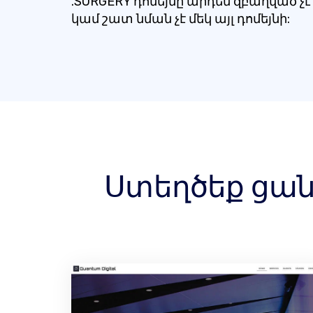
.SURGERY դոմեյնը արդեն զբաղված չէ
կամ շատ նման չէ մեկ այլ դոմեյնի:
Ստեղծեք ցանկ