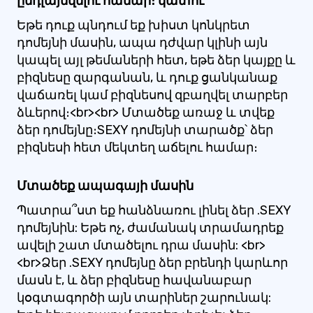
ընդլայնվելու համար։ կատու
Եթե ​​դուք պնդում եք խիստ կոնկրետ
դոմեյնի մասին, ապա դժվար կլինի այն
կապել այլ թեմաների հետ, եթե ձեր կայքը և
բիզնեսը զարգանան, և դուք ցանկանաք
վաճառել կամ բիզնեսով զբաղվել տարբեր
ձևերով։<br><br> Մտածեք առաջ և տվեք
ձեր դոմեյնը։SEXY դոմեյնի տարածք՝ ձեր
բիզնեսի հետ մեկտեղ աճելու համար։
Մտածեք ապագայի մասին
Պատրա՞ստ եք հանձնառու լինել ձեր .SEXY
դոմեյնին: Եթե ոչ, ժամանակ տրամադրեք
ավելի շատ մտածելու դրա մասին: <br>
<br>Ձեր .SEXY դոմեյնը ձեր բրենդի կարևոր
մասն է, և ձեր բիզնեսը հավանաբար
կօգտագործի այն տարիներ շարունակ: