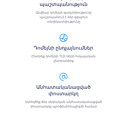
պաշտպանություն
Անվճար դոմեյնի գաղտնիությունը
պաշտպանում է ձեր զգայուն
տեղեկատվությունը
Դոմեյնի ընդլայնումներ
Ընտրեք դոմեյնի TLD-ների հսկայական
ընտրանիից
Անհատականացված
փոստարկղ
Ստեղծեք ձեր սեփական անհատականացված
փոստարկղը պրոֆեսիոնալիզմի համար