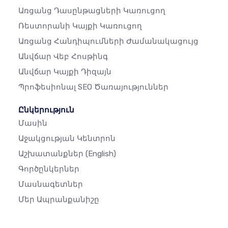
Առցանց Դասընթացների Կառուցող
Ռեստորանի Կայքի Կառուցող
Առցանց Հանդիպումների Ժամանակացույց
Անվճար Վեբ Հոսթինգ
Անվճար Կայքի Դիզայն
Պրոֆեսիոնալ SEO Ծառայություններ
Ընկերություն
Մասին
Աջակցության Կենտրոն
Աշխատանքներ
(English)
Գործընկերներ
Մասնագետներ
Մեր Ապրանքանիշը