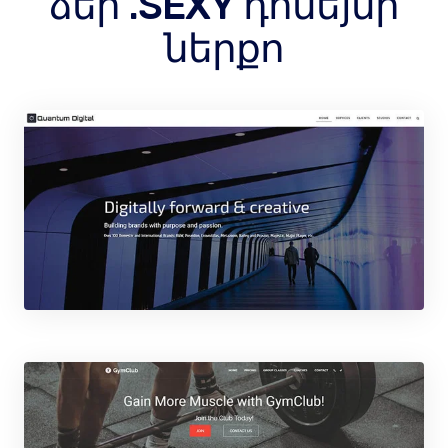
ձեր .SEXY դոմեյնի
ներքո