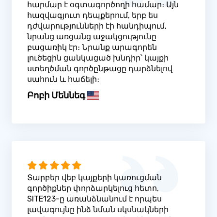
հարմար է օգտագործողի համար։ Այն
հազվագյուտ դեպքերում, երբ ես
դժվարությունների էի հանդիպում,
նրանց առցանց աջակցությունը
բացառիկ էր։ Նրանք արագորեն
լուծեցին ցանկացած խնդիր՝ կայքի
ստեղծման գործընթացը դարձնելով
սահուն և հաճելի։
Բոբի Մեննեգ
Տարբեր վեբ կայքերի կառուցման
գործիքներ փորձարկելուց հետո,
SITE123-ը առանձնանում է որպես
լավագույնը ինձ նման սկսնակների