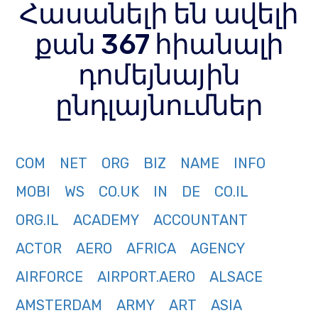
Հասանելի են ավելի
քան 367 հիանալի
դոմեյնային
ընդլայնումներ
COM
NET
ORG
BIZ
NAME
INFO
MOBI
WS
CO.UK
IN
DE
CO.IL
ORG.IL
ACADEMY
ACCOUNTANT
ACTOR
AERO
AFRICA
AGENCY
AIRFORCE
AIRPORT.AERO
ALSACE
AMSTERDAM
ARMY
ART
ASIA