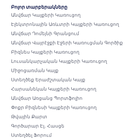
Բոլոր տարբերակները
Անվճար Կայքերի Կառուցող
Էլեկտրոնային Առևտրի Կայքերի Կառուցող
Անվճար Դոմեյնի Գրանցում
Անվճար Վայրէջքի Էջերի Կառուցման Գործիք
Բիզնես Կայքերի Կառուցող
Լուսանկարչական Կայքերի Կառուցող
Միջոցառման Կայք
Ստեղծեք Երաժշտական ​​կայք
Հարսանեկան Կայքերի Կառուցող
Անվճար Առցանց Պորտֆոլիո
Փոքր Բիզնեսի Կայքերի Կառուցող
Թվային Քարտ
Գործարար Էլ․ Հասցե
Ստեղծել Ֆորում