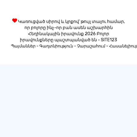
Կառուցված սիրով և կրքով՝ թույլ տալու համար,
որ բոլորը ինչ-որ բան ասեն աշխարհին
Հեղինակային իրավունք 2026 Բոլոր
իրավունքները պաշտպանված են - SITE123
-
-
-
Պայմաններ
Գաղտնիություն
Չարաշահում
Հասանելիութ