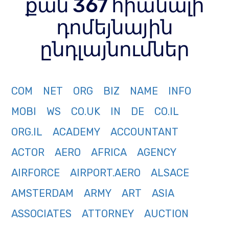
քան 367 հիանալի
դոմեյնային
ընդլայնումներ
COM
NET
ORG
BIZ
NAME
INFO
MOBI
WS
CO.UK
IN
DE
CO.IL
ORG.IL
ACADEMY
ACCOUNTANT
ACTOR
AERO
AFRICA
AGENCY
AIRFORCE
AIRPORT.AERO
ALSACE
AMSTERDAM
ARMY
ART
ASIA
ASSOCIATES
ATTORNEY
AUCTION