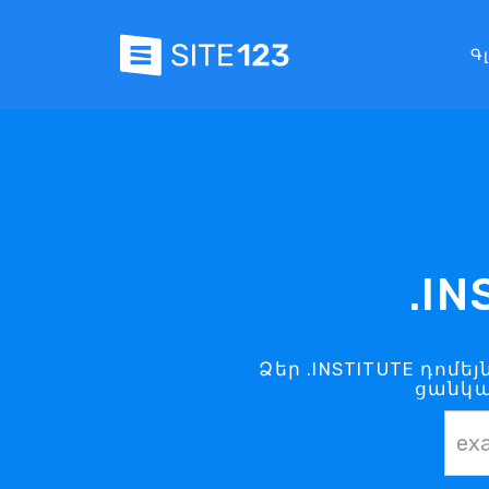
Գ
.I
Ձեր .INSTITUTE դոմե
ցանկալ