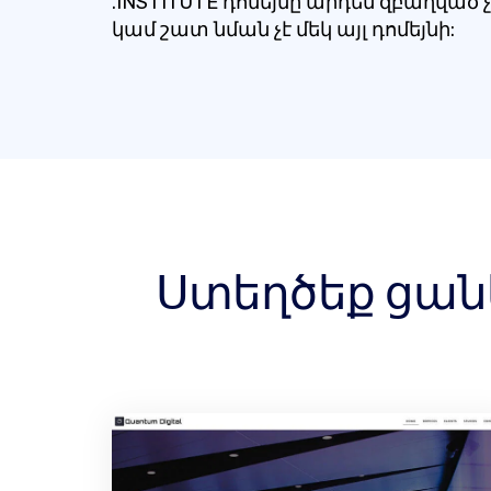
.INSTITUTE դոմեյնը արդեն զբաղված չ
կամ շատ նման չէ մեկ այլ դոմեյնի:
Ստեղծեք ցանկ