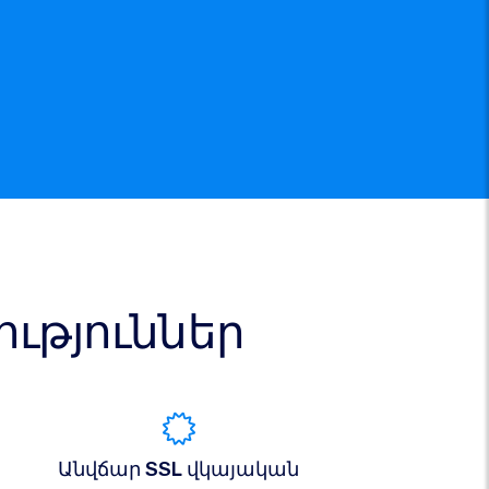
թյուններ
Անվճար SSL վկայական