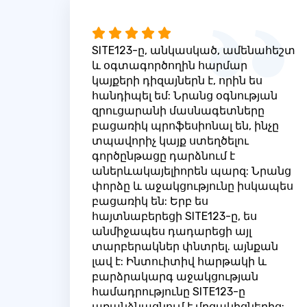
SITE123-ը, անկասկած, ամենահեշտ
և օգտագործողին հարմար
կայքերի դիզայներն է, որին ես
հանդիպել եմ: Նրանց օգնության
զրուցարանի մասնագետները
բացառիկ պրոֆեսիոնալ են, ինչը
տպավորիչ կայք ստեղծելու
գործընթացը դարձնում է
աներևակայելիորեն պարզ: Նրանց
փորձը և աջակցությունը իսկապես
բացառիկ են: Երբ ես
հայտնաբերեցի SITE123-ը, ես
անմիջապես դադարեցի այլ
տարբերակներ փնտրել. այնքան
լավ է: Ինտուիտիվ հարթակի և
բարձրակարգ աջակցության
համադրությունը SITE123-ը
առանձնացնում է մրցակիցներից: