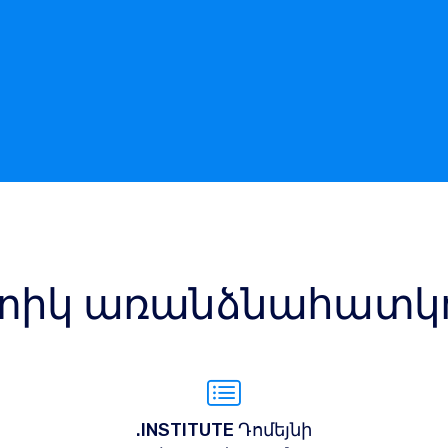
իկ առանձնահատկու
.INSTITUTE Դոմեյնի