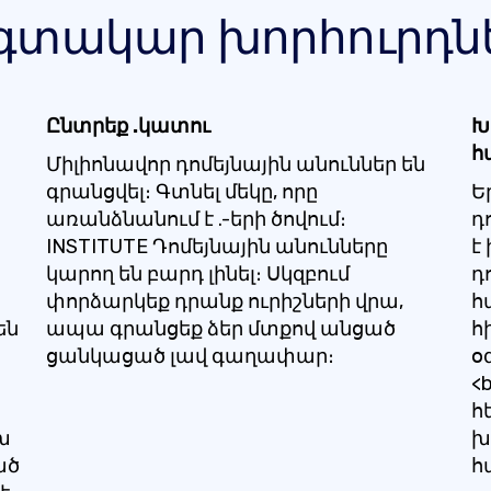
գտակար խորհուրդն
Ընտրեք .կատու
Խ
հ
Միլիոնավոր դոմեյնային անուններ են
գրանցվել։ Գտնել մեկը, որը
Ե
առանձնանում է .-երի ծովում։
դ
INSTITUTE Դոմեյնային անունները
է
կարող են բարդ լինել։ Սկզբում
դ
փորձարկեք դրանք ուրիշների վրա,
հ
են
ապա գրանցեք ձեր մտքով անցած
հ
ցանկացած լավ գաղափար։
օ
<
հ
խ
խ
ած
հ