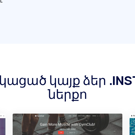
է
ացած կայք ձեր .INST
ներքո