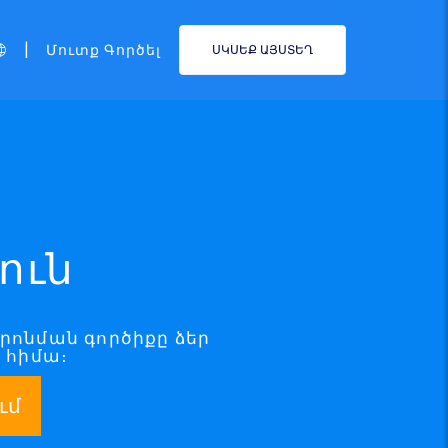
|
Մուտք Գործել
ՍԿՍԵՔ ԱՅՍՏԵՂ
ուն
 որոնման գործիքը ձեր
ն հիմա։
ւմ