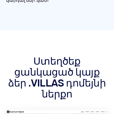
կարդալ ձեր .կատ
Ստեղծեք
ցանկացած կայք
ձեր .VILLAS դոմեյնի
ներքո