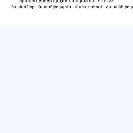
իրավունքները պաշտպանված են - SITE123
-
-
-
Պայմաններ
Գաղտնիություն
Չարաշահում
Հասանելիութ