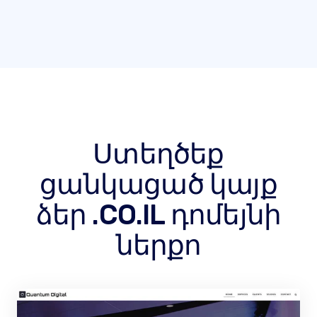
Ստեղծեք
ցանկացած կայք
ձեր .CO.IL դոմեյնի
ներքո