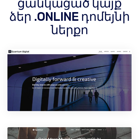
ցանկացած կայք
ձեր .ONLINE դոմեյնի
ներքո