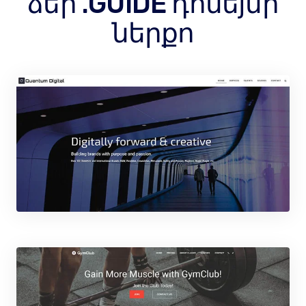
ձեր .GUIDE դոմեյնի
ներքո