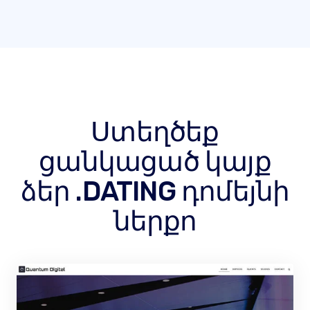
Ստեղծեք
ցանկացած կայք
ձեր .DATING դոմեյնի
ներքո