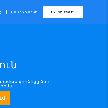
|
Մուտք Գործել
ՍԿՍԵՔ ԱՅՍՏԵՂ
ուն
որոնման գործիքը ձեր
 հիմա։
ւմ