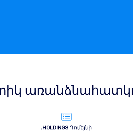
իկ առանձնահատկու
.HOLDINGS Դոմեյնի