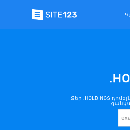
Գ
.H
Ձեր .HOLDINGS դոմե
ցանկա