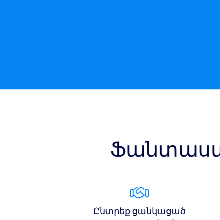
Ֆանտաստ
Ընտրեք ցանկացած