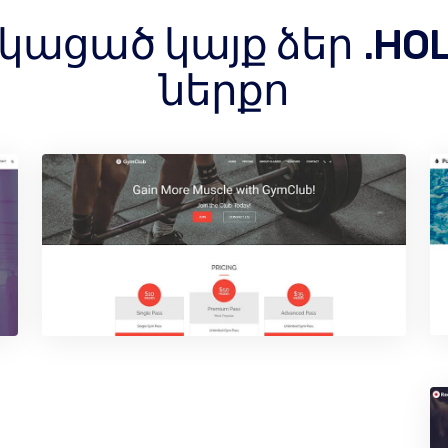
ացած կայք ձեր .HOL
ներքո