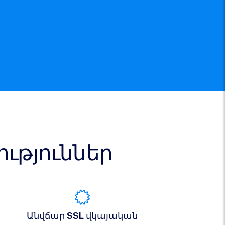
թյուններ
Անվճար SSL վկայական