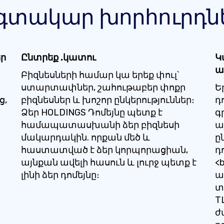
գտակար խորհուրդն
եր
Ընտրեք .կատու
Կ
ա
Բիզնեսների համար կա երեք փուլ՝
ստարտափներ, շահութաբեր փոքր
Ե
ց,
բիզնեսներ և խոշոր ընկերություններ։
դ
Ձեր HOLDINGS Դոմեյնը պետք է
գ
համապատասխանի ձեր բիզնեսի
ա
մակարդակին. որքան մեծ և
ը
հաստատված է ձեր կորպորացիան,
դ
այնքան ավելի հասուն և լուրջ պետք է
<
լինի ձեր դոմեյնը։
ա
տ
T
ժ