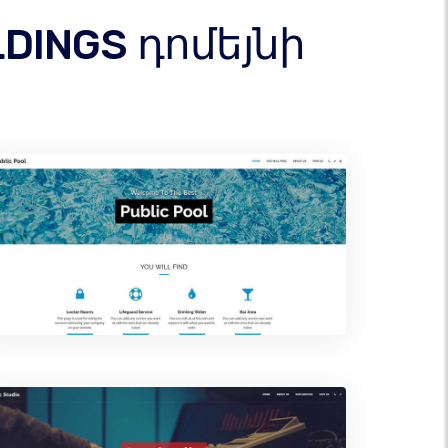
DINGS դոմեյնի