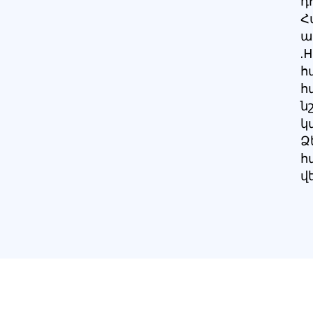
դ
Հ
ա
.
հ
հ
ն
կ
Ձ
հ
վ