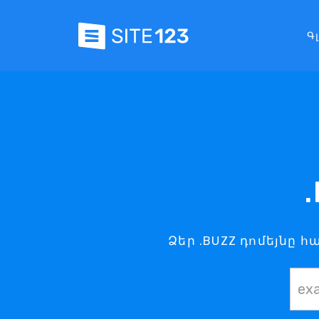
Գ
Ձեր .BUZZ դոմեյնը 