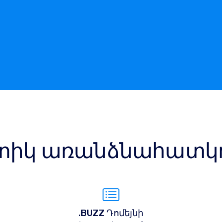
իկ առանձնահատկու
.BUZZ Դոմեյնի