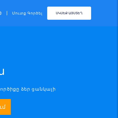
|
Մուտք Գործել
ՍԿՍԵՔ ԱՅՍՏԵՂ
ն
գործիքը ձեր ցանկալի
ւմ