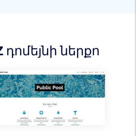
 դոմեյնի ներքո