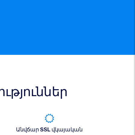
թյուններ
Անվճար SSL վկայական