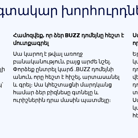
գտակար խորհուրդն
Համոզվեք, որ ձեր BUZZ դոմեյնը հեշտ է
Ս
մուտքագրել
ո
Սա կարող է թվալ առողջ
Ե
բանականություն, բայց արժե նշել.
կ
լի
Փորձեք ընտրել կարճ .BUZZ դոմեյնի
դ
անուն, որը հեշտ է հիշել, արտասանել
վ
կ՝
և գրել։ Սա կհեշտացնի մարդկանց
դ
համար ձեր բիզնեսը գտնելը և
տ
ուրիշներին դրա մասին պատմելը։
Ս
կ
հ