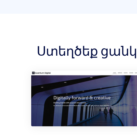
Ստեղծեք ցանկա