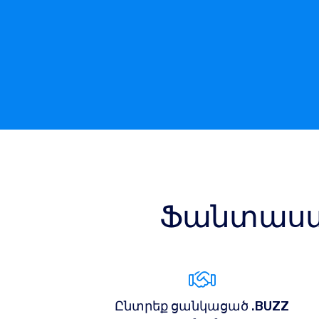
Ֆանտաստ
Ընտրեք ցանկացած .BUZZ