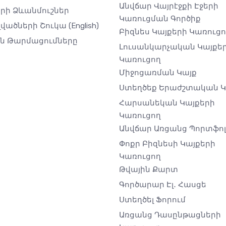
Անվճար Վայրէջքի Էջերի
րի Ձևանմուշներ
Կառուցման Գործիք
լվածների Շուկա
(English)
Բիզնես Կայքերի Կառուց
ին Թարմացումները
Լուսանկարչական Կայքե
Կառուցող
Միջոցառման Կայք
Ստեղծեք Երաժշտական ​​
Հարսանեկան Կայքերի
Կառուցող
Անվճար Առցանց Պորտֆոլ
Փոքր Բիզնեսի Կայքերի
Կառուցող
Թվային Քարտ
Գործարար Էլ․ Հասցե
Ստեղծել Ֆորում
Առցանց Դասընթացների