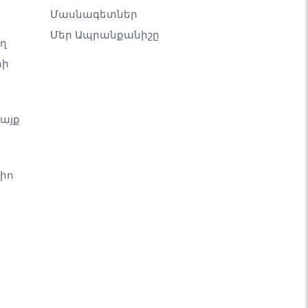
Մասնագետներ
Մեր Ապրանքանիշը
ող
րի
կայք
իո