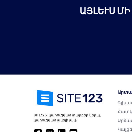
ԱՅԼԵՒՍ ՄԻ
Արտա
Գլխավ
Հատկ
SITE123: կառուցված տարբեր կերպ,
Արձա
կառուցված ավելի լավ։
Կայք