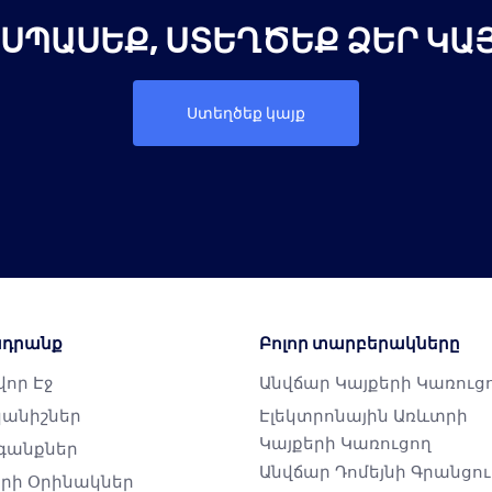
 ՍՊԱՍԵՔ, ՍՏԵՂԾԵՔ ՁԵՐ ԿԱՅ
Ստեղծեք կայք
դրանք
Բոլոր տարբերակները
որ Էջ
Անվճար Կայքերի Կառուց
անիշներ
Էլեկտրոնային Առևտրի
Կայքերի Կառուցող
գանքներ
Անվճար Դոմեյնի Գրանցու
երի Օրինակներ