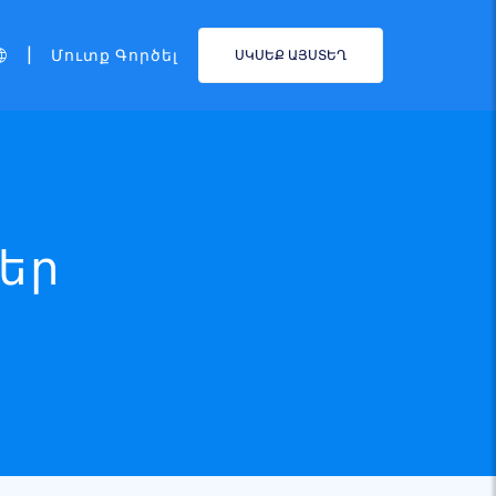
|
Մուտք Գործել
ՍԿՍԵՔ ԱՅՍՏԵՂ
ճեր