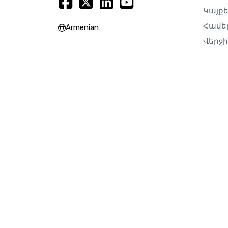
Կայքե
Հավե
Armenian
Վերջ