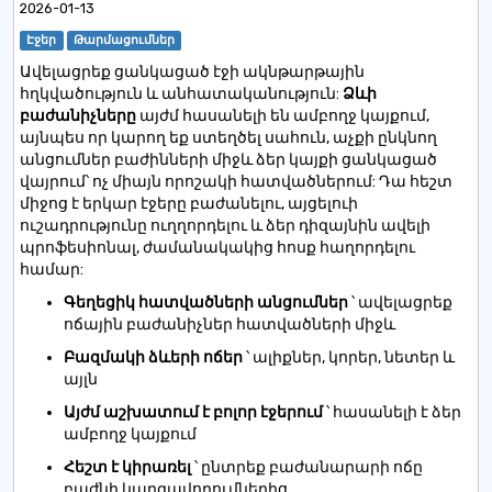
2026-01-13
Էջեր
Թարմացումներ
Ավելացրեք ցանկացած էջի ակնթարթային
հղկվածություն և անհատականություն:
Ձևի
բաժանիչները
այժմ հասանելի են ամբողջ կայքում,
այնպես որ կարող եք ստեղծել սահուն, աչքի ընկնող
անցումներ բաժինների միջև ձեր կայքի ցանկացած
վայրում՝ ոչ միայն որոշակի հատվածներում: Դա հեշտ
միջոց է երկար էջերը բաժանելու, այցելուի
ուշադրությունը ուղղորդելու և ձեր դիզայնին ավելի
պրոֆեսիոնալ, ժամանակակից հոսք հաղորդելու
համար:
Գեղեցիկ հատվածների անցումներ
՝ ավելացրեք
ոճային բաժանիչներ հատվածների միջև
Բազմակի ձևերի ոճեր
՝ ալիքներ, կորեր, նետեր և
այլն
Այժմ աշխատում է բոլոր էջերում
՝ հասանելի է ձեր
ամբողջ կայքում
Հեշտ է կիրառել
՝ ընտրեք բաժանարարի ոճը
բաժնի կարգավորումներից