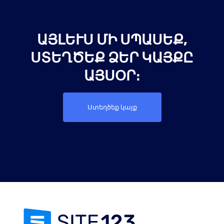
ԱՅԼԵՒՍ ՄԻ ՍՊԱՍԵՔ, Ս
ՏԵՂԾԵՔ ՁԵՐ ԿԱՅՔԸ Ա
ՅՍՕՐ։
Ստեղծեք կայք