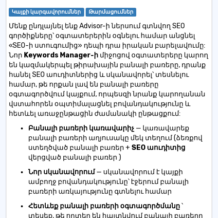
Կայքի կարգավորումներ
Թարմացումներ
Մենք ընդլայնել ենք Advisor-ի ներսում գտնվող SEO
գործիքները՝ օգտատերերին օգնելու համար անցնել
«SEO-ի ստուգումից» դեպի դրա իրական բարելավումը:
Նոր
Keywords Manager-ի
միջոցով
օգտատերերը կարող
են կազմակերպել թիրախային բանալի բառերը, դրանք
հանել SEO աուդիտներից և սկանավորել՝ տեսնելու
համար, թե որքան լավ են բանալի բառերը
օգտագործվում կայքում, որպեսզի նրանք կարողանան
վստահորեն օպտիմալացնել բովանդակությունը և
հետևել առաջընթացին ժամանակի ընթացքում:
Բանալի բառերի կառավարիչ
— կառավարեք
բանալի բառերի աղյուսակը մեկ տեղում (ձեռքով
ստեղծված բանալի բառեր +
SEO աուդիտից
վերցված բանալի բառեր
)
Նոր սկանավորում
— սկանավորում է կայքի
ամբողջ բովանդակությունը՝ էջերում բանալի
բառերի առկայությունը գտնելու համար
Հետևեք բանալի բառերի օգտագործմանը
՝
տեսեք, թե որտեղ են հայտնվում բանալի բառերը