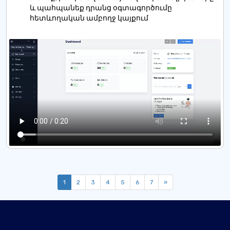
և պահպանեք դրանց օգտագործումը
հետևողական ամբողջ կայքում
1
2
3
4
5
6
7
»