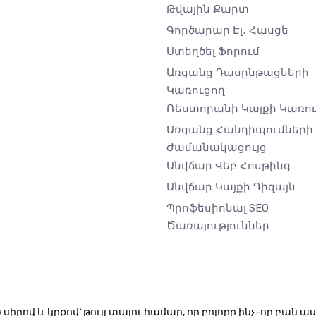
Թվային Քարտ
Գործարար Էլ․ Հասցե
Ստեղծել Ֆորում
Առցանց Դասընթացների
Կառուցող
Ռեստորանի Կայքի Կառո
Առցանց Հանդիպումների
Ժամանակացույց
Անվճար Վեբ Հոսթինգ
Անվճար Կայքի Դիզայն
Պրոֆեսիոնալ SEO
Ծառայություններ
սիրով և կրքով՝ թույլ տալու համար, որ բոլորը ինչ-որ բան 