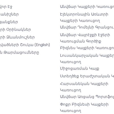
որ Էջ
Անվճար Կայքերի Կառուց
անիշներ
Էլեկտրոնային Առևտրի
Կայքերի Կառուցող
գանքներ
Անվճար Դոմեյնի Գրանցու
երի Օրինակներ
Անվճար Վայրէջքի Էջերի
րի Ձևանմուշներ
Կառուցման Գործիք
լվածների Շուկա
(English)
Բիզնես Կայքերի Կառուց
ին Թարմացումները
Լուսանկարչական Կայքե
Կառուցող
Միջոցառման Կայք
Ստեղծեք Երաժշտական ​​
Հարսանեկան Կայքերի
Կառուցող
Անվճար Առցանց Պորտֆոլ
Փոքր Բիզնեսի Կայքերի
Կառուցող