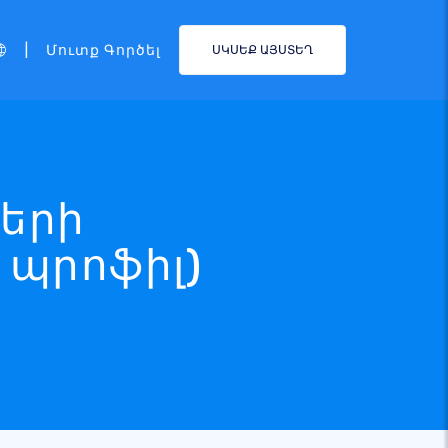
|
Մուտք Գործել
ՍԿՍԵՔ ԱՅՍՏԵՂ
տերի
պրոֆիլ)