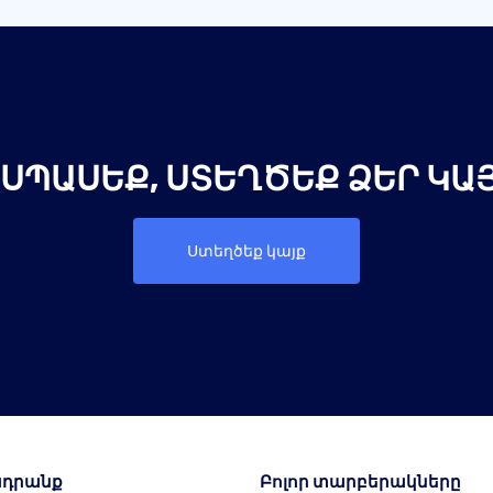
 ՍՊԱՍԵՔ, ՍՏԵՂԾԵՔ ՁԵՐ ԿԱՅ
Ստեղծեք կայք
դրանք
Բոլոր տարբերակները