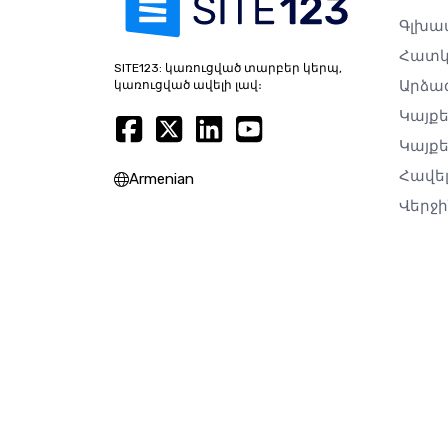
Գլխավ
Հատկ
SITE123: կառուցված տարբեր կերպ,
Արձա
կառուցված ավելի լավ։
Կայք
Կայքե
Հավե
Armenian
Վերջ