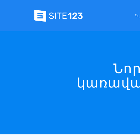
Գ
Նոր
կառավա