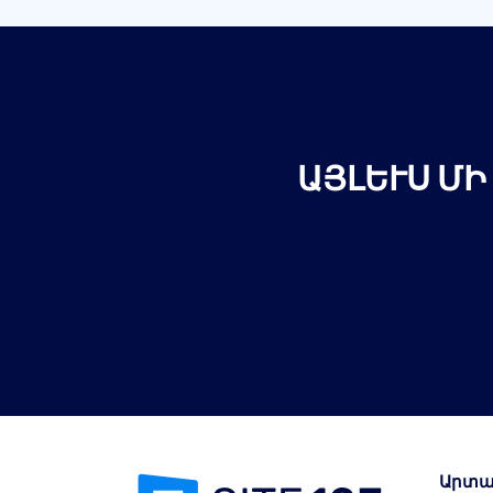
ԱՅԼԵՒՍ ՄԻ
Արտա