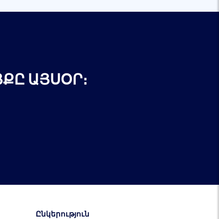
ՔԸ ԱՅՍՕՐ։
Ընկերություն