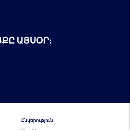
ՔԸ ԱՅՍՕՐ։
Ընկերություն