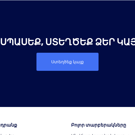
 ՍՊԱՍԵՔ, ՍՏԵՂԾԵՔ ՁԵՐ ԿԱՅ
Ստեղծեք կայք
դրանք
Բոլոր տարբերակները