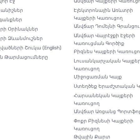
որ Էջ
Անվճար Կայքերի Կառուց
անիշներ
Էլեկտրոնային Առևտրի
Կայքերի Կառուցող
գանքներ
Անվճար Դոմեյնի Գրանցու
երի Օրինակներ
Անվճար Վայրէջքի Էջերի
րի Ձևանմուշներ
Կառուցման Գործիք
լվածների Շուկա
(English)
Բիզնես Կայքերի Կառուց
ին Թարմացումները
Լուսանկարչական Կայքե
Կառուցող
Միջոցառման Կայք
Ստեղծեք Երաժշտական ​​
Հարսանեկան Կայքերի
Կառուցող
Անվճար Առցանց Պորտֆոլ
Փոքր Բիզնեսի Կայքերի
Կառուցող
Թվային Քարտ