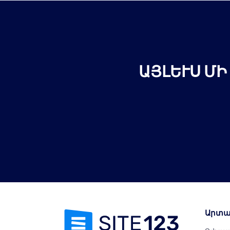
ԱՅԼԵՒՍ ՄԻ
Արտա