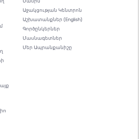
ող
Մասին
Աջակցության Կենտրոն
Աշխատանքներ
(English)
մ
Գործընկերներ
Մասնագետներ
Մեր Ապրանքանիշը
ող
րի
կայք
իո