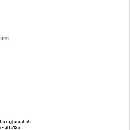
ւցող
ասեն աշխարհին
- SITE123