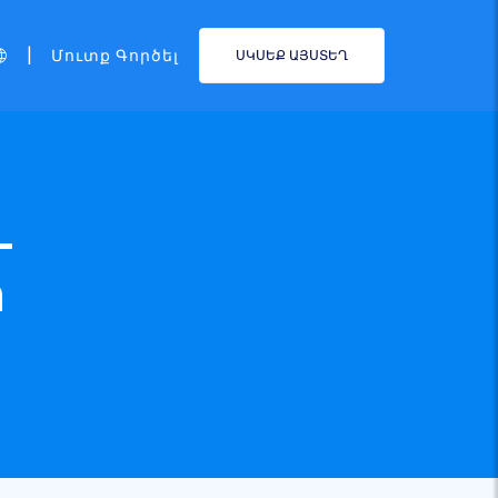
|
Մուտք Գործել
ՍԿՍԵՔ ԱՅՍՏԵՂ
—
ր