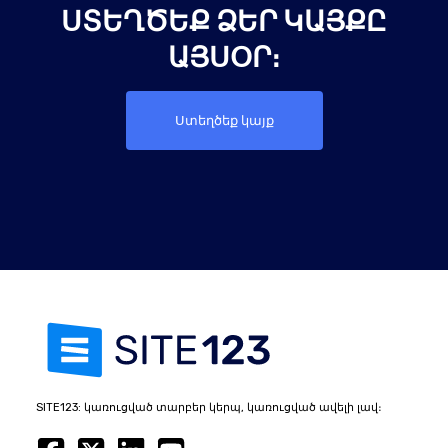
ՏԵՂԾԵՔ ՁԵՐ ԿԱՅՔԸ Ա
ՅՍՕՐ։
Ստեղծեք կայք
SITE123: կառուցված տարբեր կերպ, կառուցված ավելի լավ։