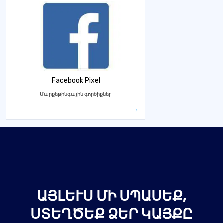
Facebook Pixel
Մարքեթինգային գործիքներ
ԱՅԼԵՒՍ ՄԻ ՍՊԱՍԵՔ, Ս
ՏԵՂԾԵՔ ՁԵՐ ԿԱՅՔԸ Ա