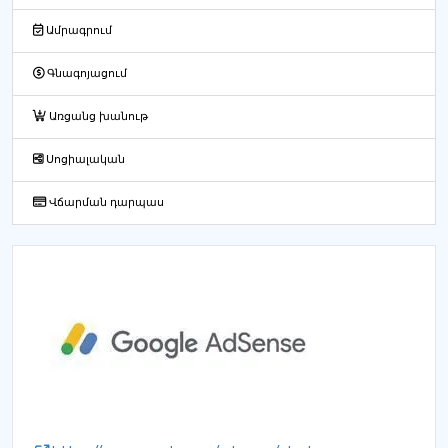
Ամրագրում
Գնագոյացում
Առցանց խանութ
Սոցիալական
Վճարման դարպաս