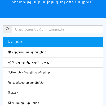
հեշտությամբ ավելացնել ձեր կայքում։
Հայտնի
Վերլուծական գործիքներ
Ուղիղ աջակցության զրույց
Մարքեթինգային գործիքներ
Վեբմաստեր գործիքներ
Ձևեր
Պատկերասրահներ