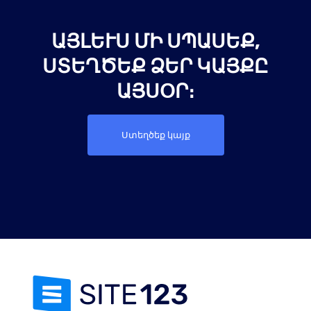
ԱՅԼԵՒՍ ՄԻ ՍՊԱՍԵՔ, Ս
ՏԵՂԾԵՔ ՁԵՐ ԿԱՅՔԸ Ա
ՅՍՕՐ։
Ստեղծեք կայք