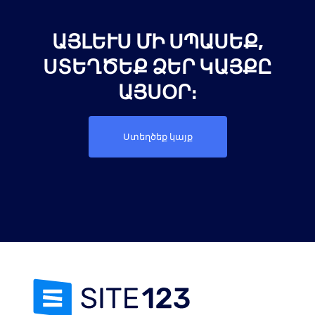
ԱՅԼԵՒՍ ՄԻ ՍՊԱՍԵՔ, Ս
ՏԵՂԾԵՔ ՁԵՐ ԿԱՅՔԸ Ա
ՅՍՕՐ։
Ստեղծեք կայք