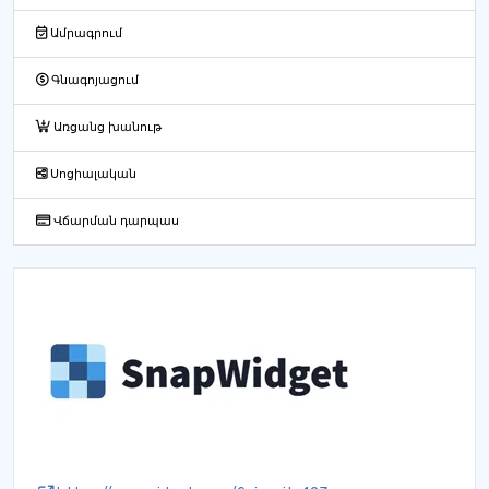
Ամրագրում
Գնագոյացում
Առցանց խանութ
Սոցիալական
Վճարման դարպաս