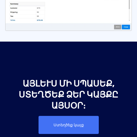
ԱՅԼԵՒՍ ՄԻ ՍՊԱՍԵՔ, Ս
ՏԵՂԾԵՔ ՁԵՐ ԿԱՅՔԸ Ա
ՅՍՕՐ։
Ստեղծեք կայք