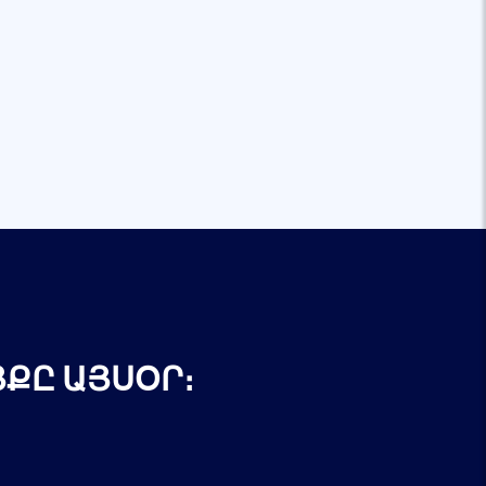
ՔԸ ԱՅՍՕՐ։