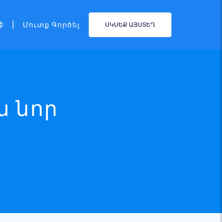
|
Մուտք Գործել
ՍԿՍԵՔ ԱՅՍՏԵՂ
ն նոր