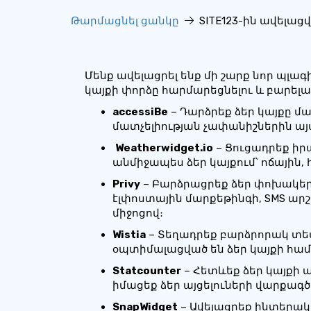
Թարմացնել ցանկը
SITE123-ին ավելացվ
Մենք ավելացրել ենք մի շարք նոր պլա
կայքի փորձը հարմարեցնելու և բարելավե
accessiBe
– Դարձրեք ձեր կայքը
մատչելիության չափանիշներին այս
️
Weatherwidget.io
– Ցուցադրեք ի
անմիջապես ձեր կայքում՝ ոճային,
Privy
– Բարձրացրեք ձեր փոխակե
էլփոստային մարքեթինգի, SMS արշ
միջոցով։
Wistia
– Տեղադրեք բարձրորակ տես
օպտիմալացված են ձեր կայքի հա
Statcounter
– Հետևեք ձեր կայքի 
իմացեք ձեր այցելուների վարքագծ
SnapWidget
– Ավելացրեք ինտերակ