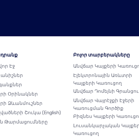
դրանք
Բոլոր տարբերակները
որ Էջ
Անվճար Կայքերի Կառուց
անիշներ
Էլեկտրոնային Առևտրի
Կայքերի Կառուցող
գանքներ
Անվճար Դոմեյնի Գրանցու
երի Օրինակներ
Անվճար Վայրէջքի Էջերի
րի Ձևանմուշներ
Կառուցման Գործիք
լվածների Շուկա
(English)
Բիզնես Կայքերի Կառուց
ին Թարմացումները
Լուսանկարչական Կայքե
Կառուցող