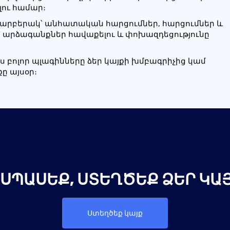
լու համար։
տարբերակ՝ անհատական ​​հարցումներ, հարցումներ և
՝ արձագանքներ հավաքելու և փոխազդեցությունը
յս բոլոր պլագինները ձեր կայքի խմբագրիչից կամ
ը այսօր։
 ՍՊԱՍԵՔ, ՍՏԵՂԾԵՔ ՁԵՐ ԿԱՅ
Ստեղծեք կայք