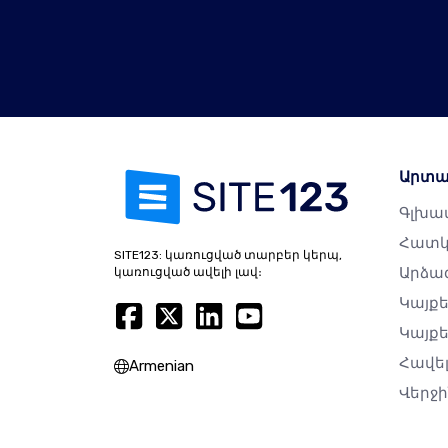
Արտա
Գլխավ
Հատկ
SITE123: կառուցված տարբեր կերպ,
Արձա
կառուցված ավելի լավ։
Կայք
Կայքե
Հավե
Armenian
Վերջ