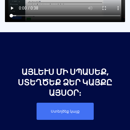
ԱՅԼԵՒՍ ՄԻ ՍՊԱՍԵՔ, Ս
ՏԵՂԾԵՔ ՁԵՐ ԿԱՅՔԸ Ա
ՅՍՕՐ։
Ստեղծեք կայք