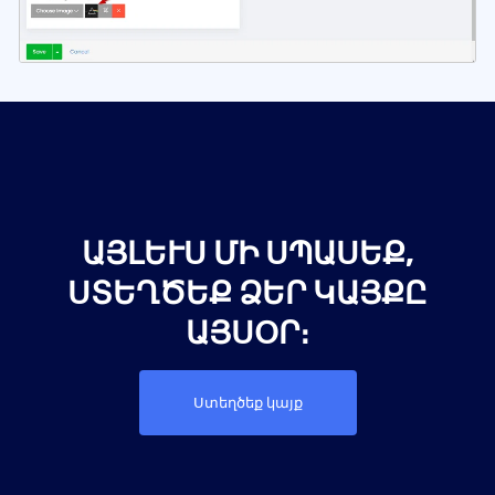
ԱՅԼԵՒՍ ՄԻ ՍՊԱՍԵՔ, Ս
ՏԵՂԾԵՔ ՁԵՐ ԿԱՅՔԸ Ա
ՅՍՕՐ։
Ստեղծեք կայք