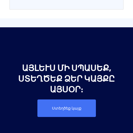
ԱՅԼԵՒՍ ՄԻ ՍՊԱՍԵՔ, Ս
ՏԵՂԾԵՔ ՁԵՐ ԿԱՅՔԸ Ա
ՅՍՕՐ։
Ստեղծեք կայք