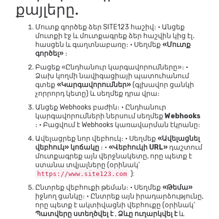
քայլերը.
Մուտք գործեք ձեր SITE123 հաշիվ։ • Անցեք
մուտքի էջ և մուտքագրեք ձեր հաշվին կից էլ․
հասցեն և գաղտնաբառը։ • Սեղմեք
«Մուտք
գործել»
։
Բացեք «Ընդհանուր կարգավորումները»։ •
Ձախ կողմի նավիգացիայի պատուհանում
գտեք
«Կարգավորումներ»
(գլխավոր ցանկի
չորրորդ կետը) և սեղմեք դրա վրա։
Անցեք Webhooks բաժին։ • Ընդհանուր
կարգավորումների ներսում սեղմեք
Webhooks
։ • Բացվում է Webhooks կառավարման էկրանը։
Ավելացրեք նոր վեբհուկ։ • Սեղմեք
«Ավելացնել
վեբհուկ» կոճակը
։ •
«Վեբհուկի URL»
դաշտում
մուտքագրեք այն վերջնակետը, որը պետք է
ստանա տվյալները (օրինակ՝
):
https://www.site123.com
Ընտրեք վեբհուքի թեման։ • Սեղմեք
«Թեմա»
իջնող ցանկը։ • Ընտրեք այն իրադարձությունը,
որը պետք է ակտիվացնի վեբհուքը (օրինակ՝
Պատվերը ստեղծվել է
,
Ձևը ուղարկվել է
և