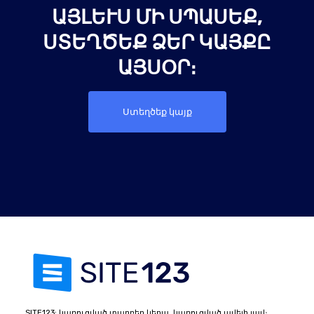
ԱՅԼԵՒՍ ՄԻ ՍՊԱՍԵՔ, Ս
ՏԵՂԾԵՔ ՁԵՐ ԿԱՅՔԸ Ա
ՅՍՕՐ։
Ստեղծեք կայք
SITE123: կառուցված տարբեր կերպ, կառուցված ավելի լավ։