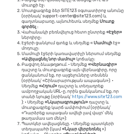
մուտքի էջ։
Մուտքագրեք ձեր SITE123 օգտատիրոջ անունը
(օրինակ՝ support-center@site123.com) և
գաղտնաբառը, այնուհետև սեղմեք
Մուտք
գործել
։
Վահանակի բեռնվելուց հետո ընտրեք
«Էջեր»
ներդիրը։
Էջերի ցանկում գտեք և սեղմեք «
Մամուլի
էջ»
մոդուլը։
Մամուլի էջերի կառավարիչի ներսում սեղմեք
«Ավելացնել նոր մամուլ»
կոճակը։
Բացվող ձևաթղթում. • Սեղմեք
«Վերնագիր»
դաշտը և մուտքագրեք այն վերնագիրը, որը
ցանկանում եք, որ այցելուները տեսնեն
(օրինակ՝ «Շինարարության ապագան»): •
Սեղմեք
«Հղում»
դաշտը և տեղադրեք
ամբողջական URL-ը, որին ցանկանում եք, որ
տանի նյութը (օրինակ՝
https://www.site123.com
): • Սեղմեք
«Նկարագրություն»
դաշտը և
մուտքագրեք կարճ ամփոփում (օրինակ՝
«Դարձրեք ապագան ավելի լավ վայր՝ մեկ
թաղամաս առ մեկ»):
Պատկեր ավելացնելը. • Սեղմեք պատկերի
տեղապահի (կամ
«Նկար վերբեռնել
»)