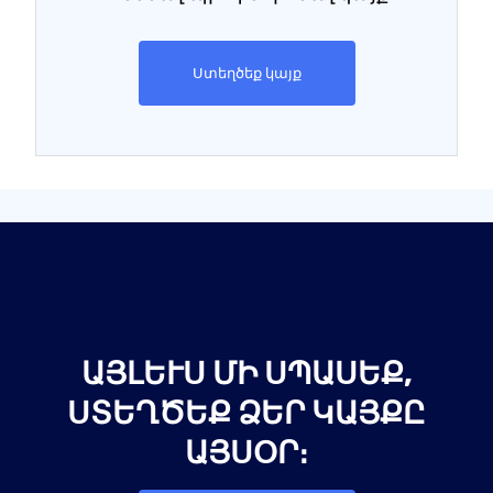
Ստեղծեք կայք
ԱՅԼԵՒՍ ՄԻ ՍՊԱՍԵՔ, Ս
ՏԵՂԾԵՔ ՁԵՐ ԿԱՅՔԸ Ա
ՅՍՕՐ։