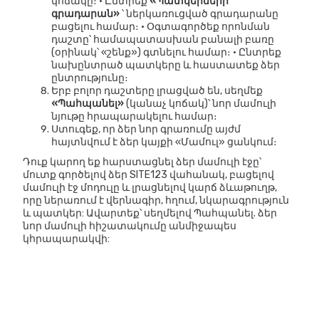
կոճակը։ • Ընտրեք
«Պատկերների
գրադարան»
՝ ներկառուցված գրադարանը
բացելու համար։ • Օգտագործեք որոնման
դաշտը՝ համապատասխան բանալի բառը
(օրինակ՝ «շենք») գտնելու համար։ • Ընտրեք
նախընտրած պատկերը և հաստատեք ձեր
ընտրությունը։
Երբ բոլոր դաշտերը լրացված են, սեղմեք
«Պահպանել»
(կանաչ կոճակ)՝ նոր մամուլի
նյութը հրապարակելու համար։
Ստուգեք, որ ձեր նոր գրառումը այժմ
հայտնվում է ձեր կայքի «Մամուլ» ցանկում։
Դուք կարող եք հարստացնել ձեր մամուլի էջը՝
մուտք գործելով ձեր SITE123 վահանակ, բացելով
մամուլի էջ մոդուլը և լրացնելով կարճ ձևաթուղթ,
որը ներառում է վերնագիր, հղում, նկարագրություն
և պատկեր: Ավարտեք՝ սեղմելով Պահպանել. ձեր
նոր մամուլի հիշատակումը անմիջապես
կհրապարակվի: