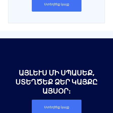
Ստեղծեք կայք
ԱՅԼԵՒՍ ՄԻ ՍՊԱՍԵՔ, Ս
ՏԵՂԾԵՔ ՁԵՐ ԿԱՅՔԸ Ա
ՅՍՕՐ։
Ստեղծեք կայք