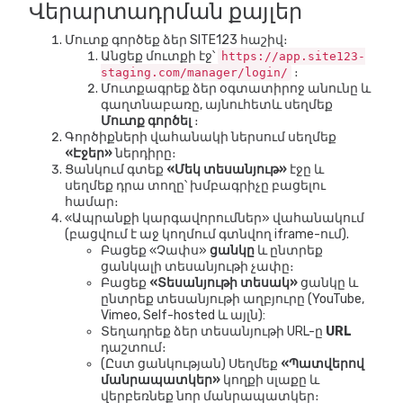
Վերարտադրման քայլեր
Մուտք գործեք ձեր SITE123 հաշիվ։
Անցեք մուտքի էջ՝
https://app.site123-
։
staging.com/manager/login/
Մուտքագրեք ձեր օգտատիրոջ անունը և
գաղտնաբառը, այնուհետև սեղմեք
Մուտք գործել
։
Գործիքների վահանակի ներսում սեղմեք
«Էջեր»
ներդիրը։
Ցանկում գտեք
«Մեկ տեսանյութ»
էջը և
սեղմեք դրա տողը՝ խմբագրիչը բացելու
համար։
«Ապրանքի կարգավորումներ» վահանակում
(բացվում է աջ կողմում գտնվող iframe-ում).
Բացեք «Չափս»
ցանկը
և ընտրեք
ցանկալի տեսանյութի չափը։
Բացեք
«Տեսանյութի տեսակ»
ցանկը և
ընտրեք տեսանյութի աղբյուրը (YouTube,
Vimeo, Self-hosted և այլն):
Տեղադրեք ձեր տեսանյութի URL-ը
URL
դաշտում։
(Ըստ ցանկության) Սեղմեք
«Պատվերով
մանրապատկեր»
կողքի սլաքը և
վերբեռնեք նոր մանրապատկեր։