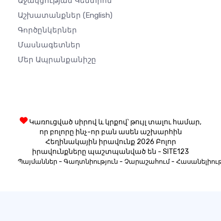
Աջակցության Կենտրոն
Աշխատանքներ
(English)
Գործընկերներ
Մասնագետներ
Մեր Ապրանքանիշը
Կառուցված սիրով և կրքով՝ թույլ տալու համար,
որ բոլորը ինչ-որ բան ասեն աշխարհին
Հեղինակային իրավունք 2026 Բոլոր
իրավունքները պաշտպանված են - SITE123
-
-
-
Պայմաններ
Գաղտնիություն
Չարաշահում
Հասանելիութ