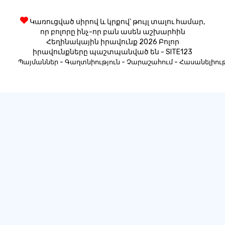
Կառուցված սիրով և կրքով՝ թույլ տալու համար,
որ բոլորը ինչ-որ բան ասեն աշխարհին
Հեղինակային իրավունք 2026 Բոլոր
իրավունքները պաշտպանված են - SITE123
-
-
-
Պայմաններ
Գաղտնիություն
Չարաշահում
Հասանելիութ