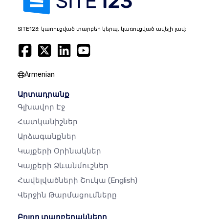
SITE123: կառուցված տարբեր կերպ, կառուցված ավելի լավ։
Armenian
Արտադրանք
Գլխավոր Էջ
Հատկանիշներ
Արձագանքներ
Կայքերի Օրինակներ
Կայքերի Ձևանմուշներ
Հավելվածների Շուկա
(English)
Վերջին Թարմացումները
Բոլոր տարբերակները