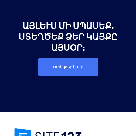
ԱՅԼԵՒՍ ՄԻ ՍՊԱՍԵՔ, Ս
ՏԵՂԾԵՔ ՁԵՐ ԿԱՅՔԸ Ա
ՅՍՕՐ։
Ստեղծեք կայք