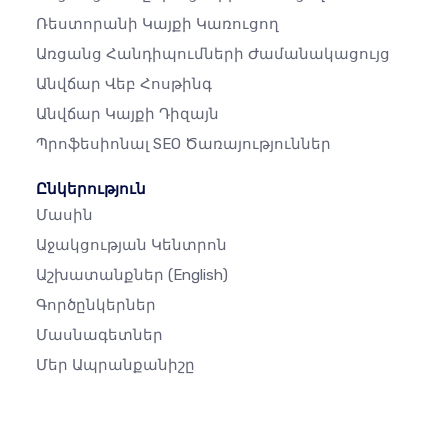
Ռեստորանի Կայքի Կառուցող
Առցանց Հանդիպումների Ժամանակացույց
Անվճար Վեբ Հոսթինգ
Անվճար Կայքի Դիզայն
Պրոֆեսիոնալ SEO Ծառայություններ
Ընկերություն
Մասին
Աջակցության Կենտրոն
Աշխատանքներ
(English)
Գործընկերներ
Մասնագետներ
Մեր Ապրանքանիշը