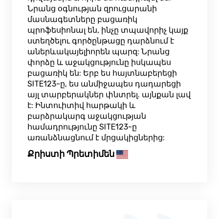
Նրանց օգնության զրուցարանի
մասնագետները բացառիկ
պրոֆեսիոնալ են, ինչը տպավորիչ կայք
ստեղծելու գործընթացը դարձնում է
աներևակայելիորեն պարզ: Նրանց
փորձը և աջակցությունը իսկապես
բացառիկ են: Երբ ես հայտնաբերեցի
SITE123-ը, ես անմիջապես դադարեցի
այլ տարբերակներ փնտրել. այնքան լավ
է: Ինտուիտիվ հարթակի և
բարձրակարգ աջակցության
համադրությունը SITE123-ը
առանձնացնում է մրցակիցներից:
Քրիստի Պրետիմեն