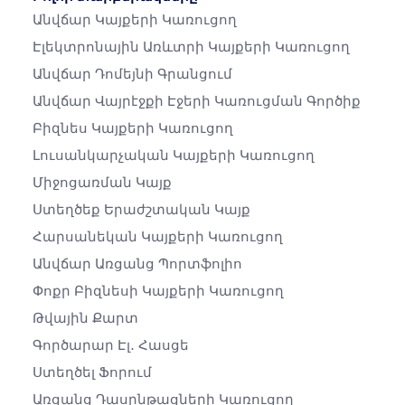
Անվճար Կայքերի Կառուցող
Էլեկտրոնային Առևտրի Կայքերի Կառուցող
Անվճար Դոմեյնի Գրանցում
Անվճար Վայրէջքի Էջերի Կառուցման Գործիք
Բիզնես Կայքերի Կառուցող
Լուսանկարչական Կայքերի Կառուցող
Միջոցառման Կայք
Ստեղծեք Երաժշտական ​​կայք
Հարսանեկան Կայքերի Կառուցող
Անվճար Առցանց Պորտֆոլիո
Փոքր Բիզնեսի Կայքերի Կառուցող
Թվային Քարտ
Գործարար Էլ․ Հասցե
Ստեղծել Ֆորում
Առցանց Դասընթացների Կառուցող