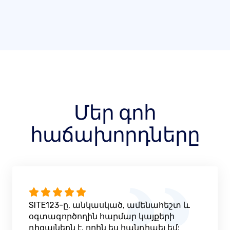
Մեր գոհ
հաճախորդները
SITE123-ը, անկասկած, ամենահեշտ և
օգտագործողին հարմար կայքերի
դիզայներն է, որին ես հանդիպել եմ: