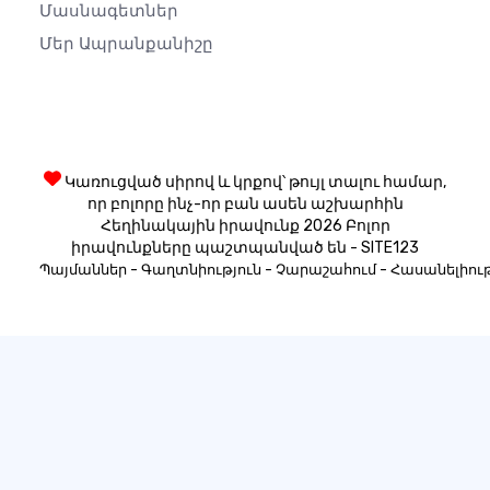
Մասնագետներ
Մեր Ապրանքանիշը
Կառուցված սիրով և կրքով՝ թույլ տալու համար,
որ բոլորը ինչ-որ բան ասեն աշխարհին
Հեղինակային իրավունք 2026 Բոլոր
իրավունքները պաշտպանված են - SITE123
-
-
-
Պայմաններ
Գաղտնիություն
Չարաշահում
Հասանելիութ