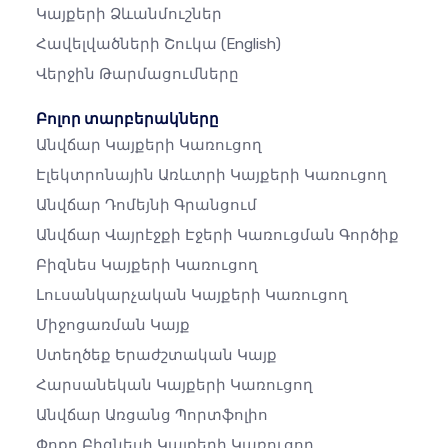
Կայքերի Ձևանմուշներ
Հավելվածների Շուկա
(English)
Վերջին Թարմացումները
Բոլոր տարբերակները
Անվճար Կայքերի Կառուցող
Էլեկտրոնային Առևտրի Կայքերի Կառուցող
Անվճար Դոմեյնի Գրանցում
Անվճար Վայրէջքի Էջերի Կառուցման Գործիք
Բիզնես Կայքերի Կառուցող
Լուսանկարչական Կայքերի Կառուցող
Միջոցառման Կայք
Ստեղծեք Երաժշտական ​​կայք
Հարսանեկան Կայքերի Կառուցող
Անվճար Առցանց Պորտֆոլիո
Փոքր Բիզնեսի Կայքերի Կառուցող