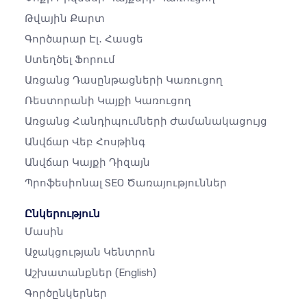
Թվային Քարտ
Գործարար Էլ․ Հասցե
Ստեղծել Ֆորում
Առցանց Դասընթացների Կառուցող
Ռեստորանի Կայքի Կառուցող
Առցանց Հանդիպումների Ժամանակացույց
Անվճար Վեբ Հոսթինգ
Անվճար Կայքի Դիզայն
Պրոֆեսիոնալ SEO Ծառայություններ
Ընկերություն
Մասին
Աջակցության Կենտրոն
Աշխատանքներ
(English)
Գործընկերներ