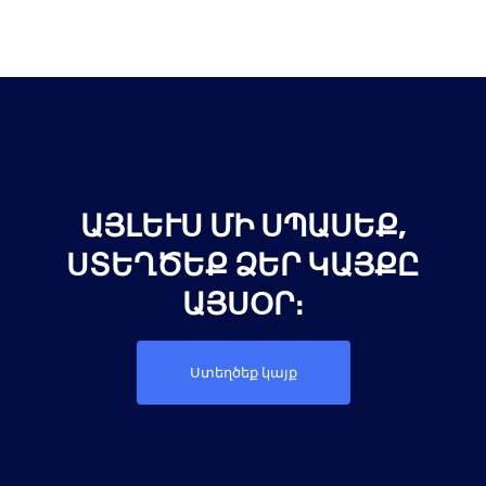
ԱՅԼԵՒՍ ՄԻ ՍՊԱՍԵՔ, Ս
ՏԵՂԾԵՔ ՁԵՐ ԿԱՅՔԸ Ա
ՅՍՕՐ։
Ստեղծեք կայք