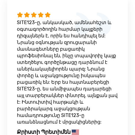
SITE123-ը, անկասկած, ամենահեշտ և
օգտագործողին հարմար կայքերի
դիզայներն է, որին ես հանդիպել եմ:
Նրանց օգնության զրուցարանի
մասնագետները բացառիկ
պրոֆեսիոնալ են, ինչը տպավորիչ կայք
ստեղծելու գործընթացը դարձնում է
աներևակայելիորեն պարզ: Նրանց
փորձը և աջակցությունը իսկապես
բացառիկ են: Երբ ես հայտնաբերեցի
SITE123-ը, ես անմիջապես դադարեցի
այլ տարբերակներ փնտրել. այնքան լավ
է: Ինտուիտիվ հարթակի և
բարձրակարգ աջակցության
համադրությունը SITE123-ը
առանձնացնում է մրցակիցներից:
Քրիստի Պրետիմեն