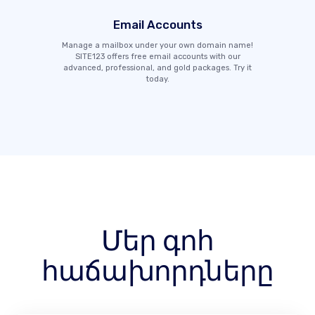
Email Accounts
Manage a mailbox under your own domain name!
SITE123 offers free email accounts with our
advanced, professional, and gold packages. Try it
today.
Մեր գոհ
հաճախորդները