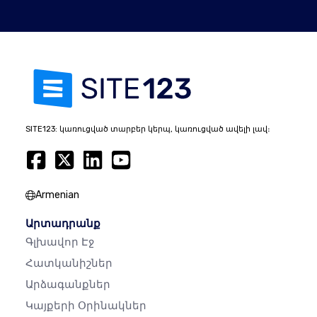
SITE123: կառուցված տարբեր կերպ, կառուցված ավելի լավ։
Armenian
Արտադրանք
Գլխավոր Էջ
Հատկանիշներ
Արձագանքներ
Կայքերի Օրինակներ