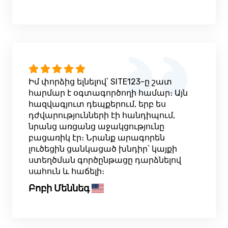
Իմ փորձից ելնելով՝ SITE123-ը շատ
հարմար է օգտագործողի համար։ Այն
հազվագյուտ դեպքերում, երբ ես
դժվարությունների էի հանդիպում,
նրանց առցանց աջակցությունը
բացառիկ էր։ Նրանք արագորեն
լուծեցին ցանկացած խնդիր՝ կայքի
ստեղծման գործընթացը դարձնելով
սահուն և հաճելի։
Բոբի Մեննեգ