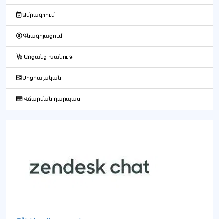
Ամրագրում
Գնագոյացում
Առցանց խանութ
Սոցիալական
Վճարման դարպաս