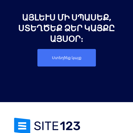
ԱՅԼԵՒՍ ՄԻ ՍՊԱՍԵՔ, Ս
ՏԵՂԾԵՔ ՁԵՐ ԿԱՅՔԸ Ա
ՅՍՕՐ։
Ստեղծեք կայք