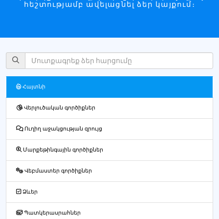
հեշտությամբ ավելացնել ձեր կայքում։
Հայտնի
Վերլուծական գործիքներ
Ուղիղ աջակցության զրույց
Մարքեթինգային գործիքներ
Վեբմաստեր գործիքներ
Ձևեր
Պատկերասրահներ