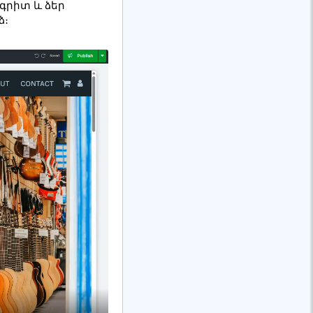
գրիտ և ձեր
ձ։