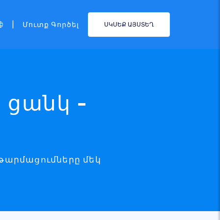
|
Մուտք Գործել
ՍԿՍԵՔ ԱՅՍՏԵՂ
 ցանկ -
 թարմացումները մեկ