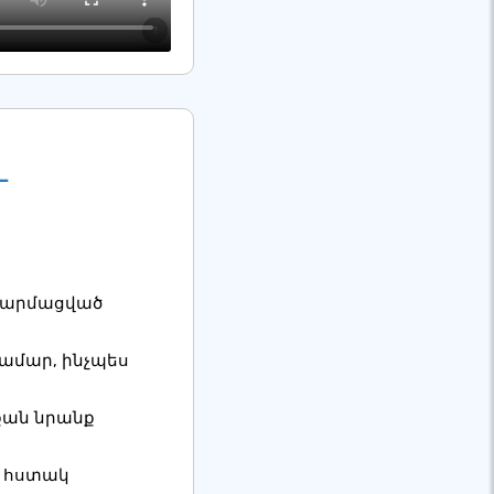
և
 թարմացված
ամար, ինչպես
ան նրանք
ի հստակ