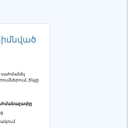
հիմնված
ք սահմանել
ւմներում, ինչը
սահմանաչափը
ից
նակում